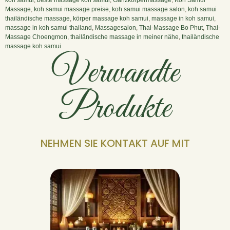
Massage
,
koh samui massage preise
,
koh samui massage salon
,
koh samui
thailändische massage
,
körper massage koh samui
,
massage in koh samui
,
massage in koh samui thailand
,
Massagesalon
,
Thai-Massage Bo Phut
,
Thai-
Massage Choengmon
,
thailändische massage in meiner nähe
,
thailändische
massage koh samui
Verwandte
Produkte
NEHMEN SIE KONTAKT AUF MIT