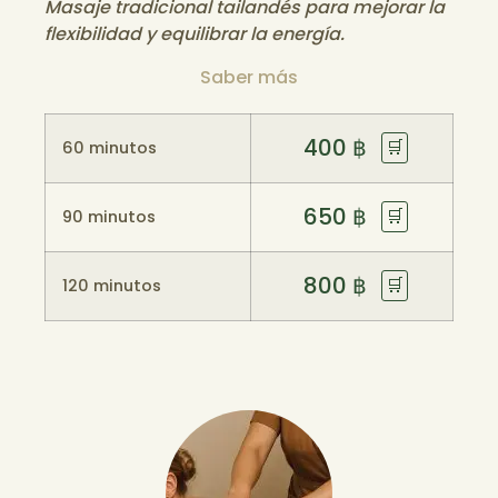
Masaje tradicional tailandés para mejorar la
flexibilidad y equilibrar la energía.
Saber más
400
฿
🛒
60 minutos
650
฿
🛒
90 minutos
800
฿
🛒
120 minutos