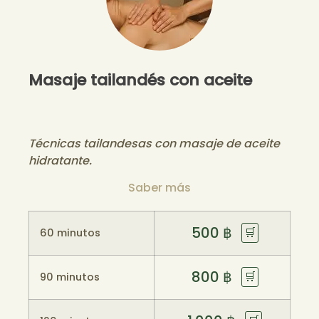
Masaje tailandés con aceite
Técnicas tailandesas con masaje de aceite
hidratante.
Saber más
500
฿
🛒
60 minutos
800
฿
🛒
90 minutos