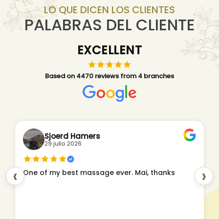
LO QUE DICEN LOS CLIENTES
PALABRAS DEL CLIENTE
EXCELLENT
Based on 4470 reviews from 4 branches
Sjoerd Hamers
29 julio 2026
‹
›
One of my best massage ever. Mai, thanks