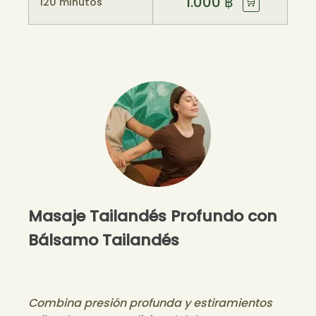
1.000
฿
🛒
120 minutos
Masaje Tailandés Profundo con
Bálsamo Tailandés
Combina presión profunda y estiramientos