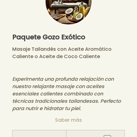
Paquete Gozo Exótico
Masaje Tailandés con Aceite Aromático
Caliente o Aceite de Coco Caliente
Experimenta una profunda relajación con
nuestro relajante masaje con aceites
esenciales calientes combinado con
técnicas tradicionales tailandesas. Perfecto
para nutrir e hidratar tu piel.
Saber más