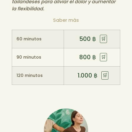
tailandeses para aliviar el dolor y aumentar
la flexibilidad.
Saber más
500
฿
🛒
60 minutos
800
฿
🛒
90 minutos
1.000
฿
🛒
120 minutos