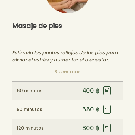
Masaje de pies
Estimula los puntos reflejos de los pies para
aliviar el estrés y aumentar el bienestar.
Saber más
400
฿
🛒
60 minutos
650
฿
🛒
90 minutos
800
฿
🛒
120 minutos