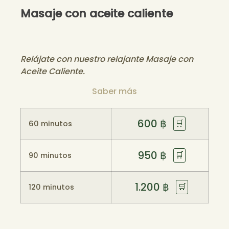
Masaje con aceite caliente
Relájate con nuestro relajante Masaje con
Aceite Caliente.
Saber más
600
฿
🛒
60 minutos
950
฿
🛒
90 minutos
1.200
฿
🛒
120 minutos