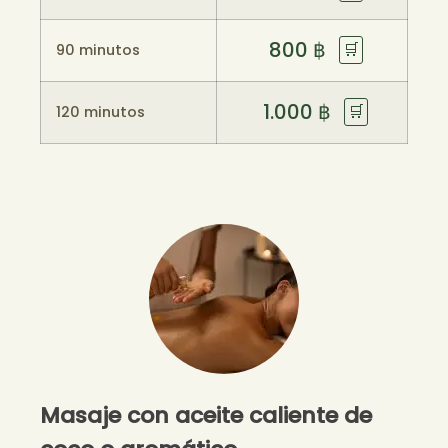
800
฿
🛒
90 minutos
1.000
฿
🛒
120 minutos
Masaje con aceite caliente de