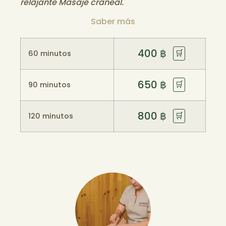
relajante Masaje craneal.
Saber más
400
฿
🛒
60 minutos
650
฿
🛒
90 minutos
800
฿
🛒
120 minutos