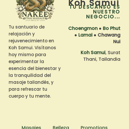
Koh Samui
TU DESCANSO ES
NUESTRO
NEGOCIO...
Tu santuario de
Choengmon
●
Bo Phut
relajación y
●
Lamai
●
Chawang
rejuvenecimiento en
Nui
Koh Samui. Visítanos
Koh Samui
, Surat
hoy mismo para
Thani, Tailandia
experimentar la
esencia del bienestar y
la tranquilidad del
masaje tailandés, y
para refrescar tu
cuerpo y tu mente.
Masajes
Belleza
Promotions