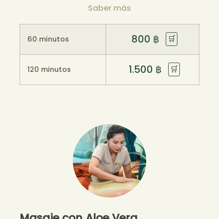
Saber más
800
฿
🛒
60 minutos
1.500
฿
🛒
120 minutos
Masaje con Aloe Vera