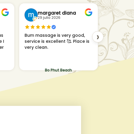
margaret diana
Yoha
29 julio 2026
29 juli
›
as
Bum massage is very good,
Very nice..
 I
service is excellent 🥰. Place is
cracked ver
er
very clean.
therapist : 
Bo Phut Beach
Bo