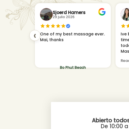
Sjoerd Hamers
29 julio 2026
‹
One of my best massage ever.
Ive 
Mai, thanks
tim
tod
Mas
hav
Rea
mass
Bo Phut Beach
soa
Work
so 
Ris
ther
she 
my 
rel
me. 
Abierto todos
lis
De 10:00 a
wat