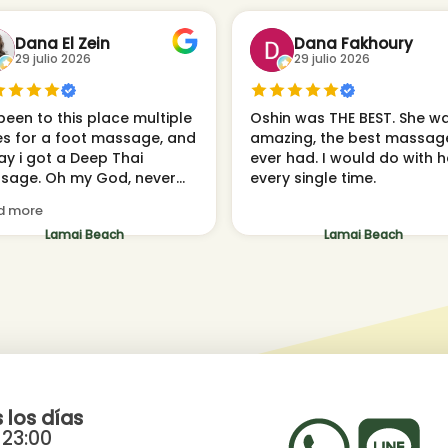
Dana El Zein
Dana Fakhoury
29 julio 2026
29 julio 2026
been to this place multiple
Oshin was THE BEST. She w
es for a foot massage, and
amazing, the best massage
ay i got a Deep Thai
ever had. I would do with h
sage. Oh my God, never
every single time.
e i ever gotten such a
d more
age. I arrived feeling so
Lamai Beach
Lamai Beach
r from Yoga and
shops, and i left feeling
much lighter. Thanks to
a, what a massage
apist!!! Such a star, and
was adjusting a little given
soarness, and focusing on
easing muscle tension for
So i felt like she was
 los días
tening to my body by
 23:00
ching out for my reactions,