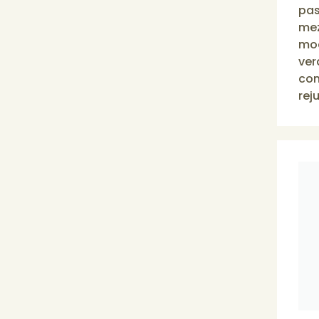
pas
mez
mo
ver
con
rej