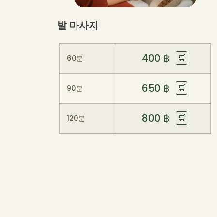
발 마사지
400
฿
🛒
60분
650
฿
🛒
90분
800
฿
🛒
120분