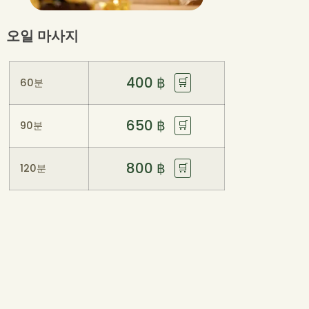
오일 마사지
400
฿
🛒
60분
650
฿
🛒
90분
800
฿
🛒
120분