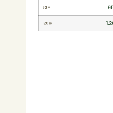
9
90분
1.
120분