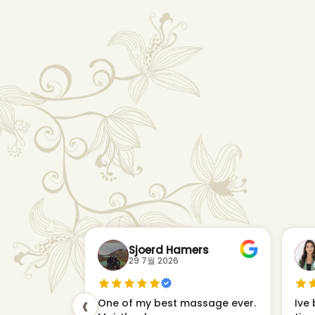
Sjoerd Hamers
29 7월 2026
‹
One of my best massage ever.
Ive 