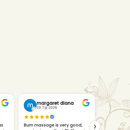
margaret diana
Yoha
29 7월 2026
29 7월 
›
as
Bum massage is very good,
Very nice..