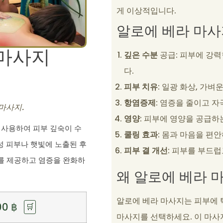
게 이상적입니다.
알로에 베라 마사
 마사지
깊은 수분
공급: 피부에 강
다.
피부 치유
: 일광 화상, 가벼
항염증제
: 염증을 줄이고 
마사지.
영양
: 피부에 영양을 공급
 사용하여 피부 깊숙이 수
쿨링 효과
: 몸과 마음을 편
성 피부나 햇빛에 노출된 후
피부 결 개선
: 피부를 부드
를 제공하고 염증을 완화하
왜 알로에 베라 
알로에 베라 마사지는 피부에 
00
฿
🛒
마사지를 선택하세요. 이 마사