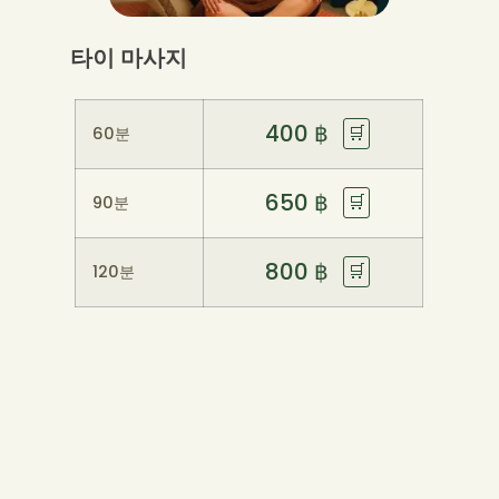
타이 마사지
400
฿
🛒
60분
650
฿
🛒
90분
800
฿
🛒
120분