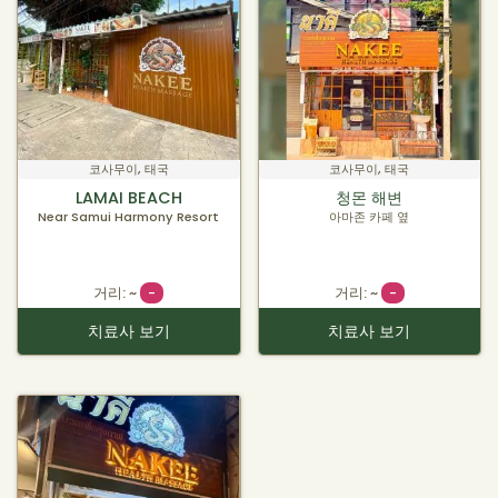
코사무이, 태국
코사무이, 태국
LAMAI BEACH
청몬 해변
Near Samui Harmony Resort
아마존 카페 옆
거리: ~
-
거리: ~
-
치료사 보기
치료사 보기
거리별 재주문