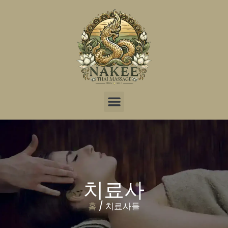
서비스
패키지
치료사들
업데이트
지점
온라인 예약
치료사
홈
/ 치료사들