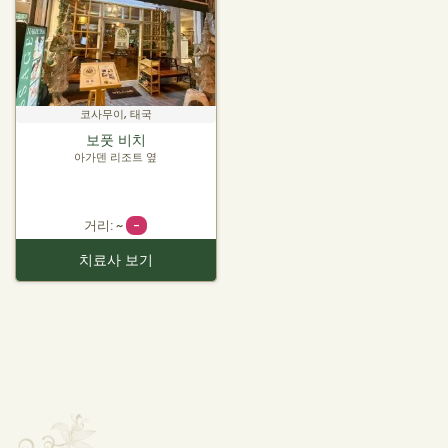
코사무이, 태국
보풋 비치
아가덴 리조트 옆
거리: ~
-
치료사 보기