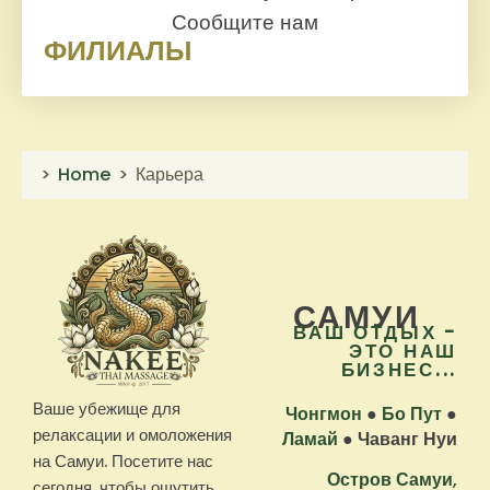
Сообщите нам
ФИЛИАЛЫ
Home
Карьера
САМУИ
ВАШ ОТДЫХ -
ЭТО НАШ
БИЗНЕС...
Ваше убежище для
Чонгмон
●
Бо Пут
●
релаксации и омоложения
Ламай
●
Чаванг Нуи
на Самуи. Посетите нас
Остров Самуи
,
сегодня, чтобы ощутить