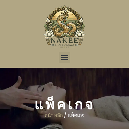
การจองออนไลน์
แพ็คเกจ
หน้าหลัก
/ แพ็คเกจ