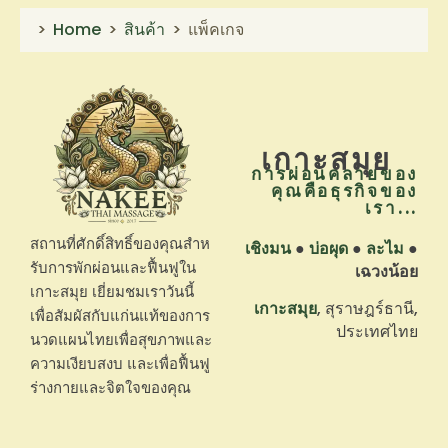
Home
สินค้า
แพ็คเกจ
เกาะสมุย
การผ่อนคลายของ
คุณคือธุรกิจของ
เรา...
สถานที่ศักดิ์สิทธิ์ของคุณสําห
เชิงมน
●
บ่อผุด
●
ละไม
●
รับการพักผ่อนและฟื้นฟูใน
เฉวงน้อย
เกาะสมุย เยี่ยมชมเราวันนี้
เกาะสมุย
, สุราษฎร์ธานี,
เพื่อสัมผัสกับแก่นแท้ของการ
ประเทศไทย
นวดแผนไทยเพื่อสุขภาพและ
ความเงียบสงบ และเพื่อฟื้นฟู
ร่างกายและจิตใจของคุณ