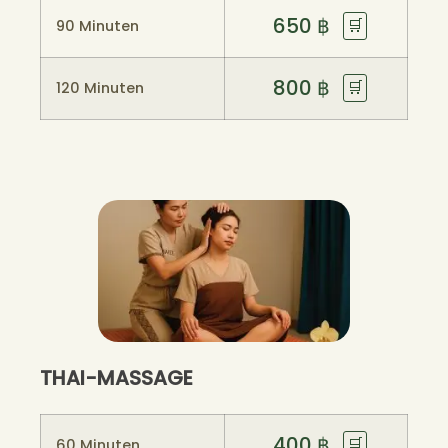
650
฿
🛒
90 Minuten
800
฿
🛒
120 Minuten
THAI-MASSAGE
400
฿
🛒
60 Minuten