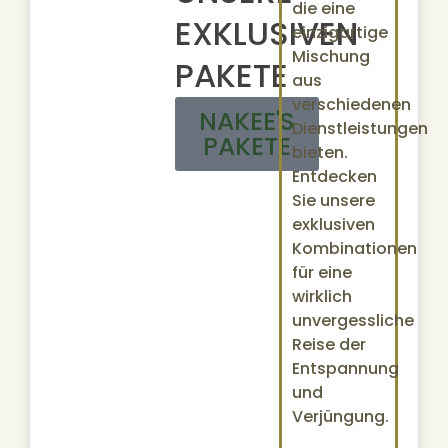
die eine
EXKLUSIVEN
einzigartige
Mischung
PAKETE
aus
verschiedenen
NAKEE'S
Dienstleistungen
PAKETE
bieten.
Entdecken
Sie unsere
exklusiven
Kombinationen
für eine
wirklich
unvergessliche
Reise der
Entspannung
und
Verjüngung.