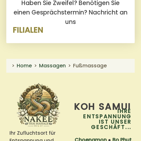
Haben Sie Zweifel? Benötigen Sie
einen Gesprächstermin?
Nachricht an
uns
FILIALEN
Home
Massagen
Fußmassage
KOH SAMUI
IHRE
ENTSPANNUNG
IST UNSER
GESCHÄFT...
Ihr Zufluchtsort für
Choengmon
●
Bo Phut
Entspannung und