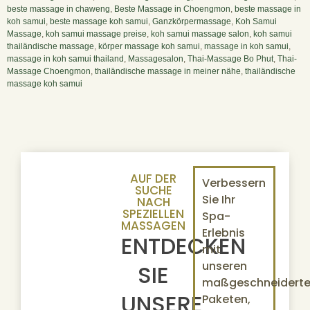
beste massage in chaweng
,
Beste Massage in Choengmon
,
beste massage in
koh samui
,
beste massage koh samui
,
Ganzkörpermassage
,
Koh Samui
Massage
,
koh samui massage preise
,
koh samui massage salon
,
koh samui
thailändische massage
,
körper massage koh samui
,
massage in koh samui
,
massage in koh samui thailand
,
Massagesalon
,
Thai-Massage Bo Phut
,
Thai-
Massage Choengmon
,
thailändische massage in meiner nähe
,
thailändische
massage koh samui
AUF DER
Verbessern
SUCHE
Sie Ihr
NACH
SPEZIELLEN
Spa-
MASSAGEN
Erlebnis
ENTDECKEN
mit
unseren
SIE
maßgeschneidert
UNSERE
Paketen,