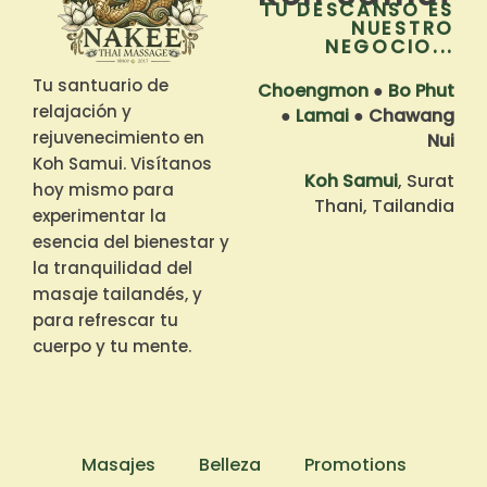
TU DESCANSO ES
NUESTRO
NEGOCIO...
Tu santuario de
Choengmon
●
Bo Phut
relajación y
●
Lamai
●
Chawang
rejuvenecimiento en
Nui
Koh Samui. Visítanos
Koh Samui
, Surat
hoy mismo para
Thani, Tailandia
experimentar la
esencia del bienestar y
la tranquilidad del
masaje tailandés, y
para refrescar tu
cuerpo y tu mente.
Masajes
Belleza
Promotions