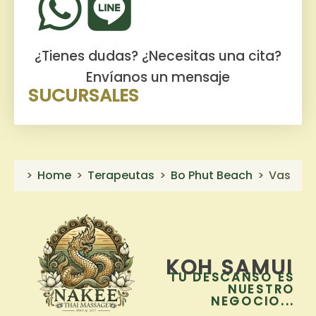
¿Tienes dudas? ¿Necesitas una cita?
Envíanos un mensaje
SUCURSALES
Home
Terapeutas
Bo Phut Beach
Vas
KOH SAMUI
TU DESCANSO ES
NUESTRO
NEGOCIO...