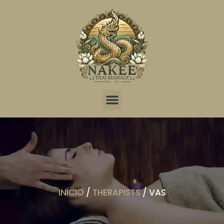
INICIO
/
THERAPISTS
/ VAS