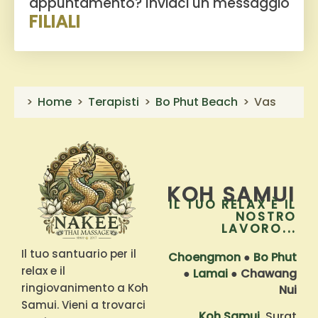
appuntamento?
Inviaci un messaggio
FILIALI
Home
Terapisti
Bo Phut Beach
Vas
KOH SAMUI
IL TUO RELAX È IL
NOSTRO
LAVORO...
Il tuo santuario per il
Choengmon
●
Bo Phut
relax e il
●
Lamai
●
Chawang
ringiovanimento a Koh
Nui
Samui. Vieni a trovarci
Koh Samui
, Surat