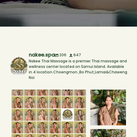
nakee.spa
206
647
Nakee Thai Massage is a premier Thai massage and
wellness center located on Samui Island. Available
in 4 location.Choengmon ,Bo Phut,Lamai&Chaweng
Noi
The people behind every smile. 💚🌿
Our New
Therapists! 🌟 Bo
Every
...
Phut Branch
We’re
...
1
0
3
1
Our New