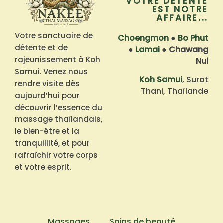
VOTRE DÉTENTE
EST NOTRE
AFFAIRE...
Votre sanctuaire de
Choengmon
●
Bo Phut
détente et de
●
Lamai
●
Chawang
rajeunissement à Koh
Nui
Samui. Venez nous
Koh Samui
, Surat
rendre visite dès
Thani, Thaïlande
aujourd’hui pour
découvrir l’essence du
massage thaïlandais,
le bien-être et la
tranquillité, et pour
rafraîchir votre corps
et votre esprit.
Massages
Soins de beauté