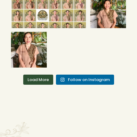
Therapists! 🌟 Bo
Phut Branch
We’re
...
4
0
Our New
Therapists! 🌟 Bo
Phut Branch
We’re
...
5
2
Load More
Follow on Instagram