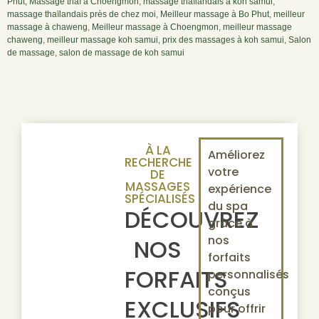
Phut
,
Massage thaï à Choengmon
,
massage thaïlandais à koh samui
,
massage thaïlandais près de chez moi
,
Meilleur massage à Bo Phut
,
meilleur
massage à chaweng
,
Meilleur massage à Choengmon
,
meilleur massage
chaweng
,
meilleur massage koh samui
,
prix des massages à koh samui
,
Salon
de massage
,
salon de massage de koh samui
À LA
Améliorez
RECHERCHE
votre
DE
MASSAGES
expérience
SPÉCIALISÉS
du spa
DÉCOUVREZ
grâce à
nos
NOS
forfaits
FORFAITS
personnalisés
conçus
EXCLUSIFS
pour offrir