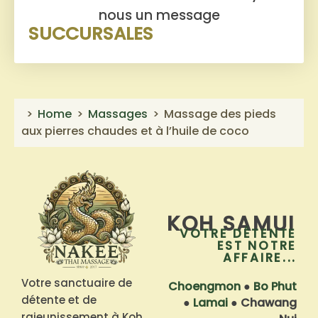
nous un message
SUCCURSALES
Home
Massages
Massage des pieds
aux pierres chaudes et à l’huile de coco
KOH SAMUI
VOTRE DÉTENTE
EST NOTRE
AFFAIRE...
Votre sanctuaire de
Choengmon
●
Bo Phut
détente et de
●
Lamai
●
Chawang
rajeunissement à Koh