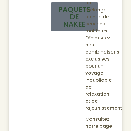
un
PAQUETS
mélange
DE
unique de
NAKEE
services
multiples.
Découvrez
nos
combinaisons
exclusives
pour un
voyage
inoubliable
de
relaxation
et de
rajeunissement.
Consultez
notre page