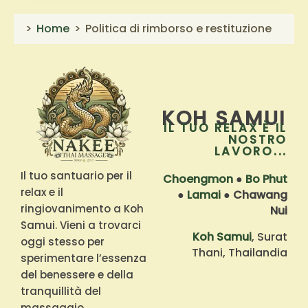
Home
Politica di rimborso e restituzione
KOH SAMUI
IL TUO RELAX È IL
NOSTRO
LAVORO...
Il tuo santuario per il
Choengmon
●
Bo Phut
relax e il
●
Lamai
●
Chawang
ringiovanimento a Koh
Nui
Samui. Vieni a trovarci
Koh Samui
, Surat
oggi stesso per
Thani, Thailandia
sperimentare l’essenza
del benessere e della
tranquillità del
massaggio