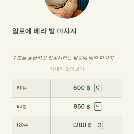
알로에 베라 발 마사지
수분을 공급하고 진정시키는 알로에 베라 마사지.
자세히 알아보기
600
฿
🛒
60분
950
฿
🛒
90분
1.200
฿
🛒
120분