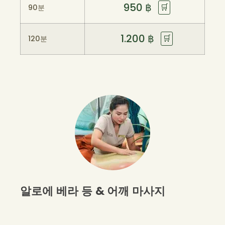
950
฿
🛒
90분
1.200
฿
🛒
120분
알로에 베라 등 & 어깨 마사지