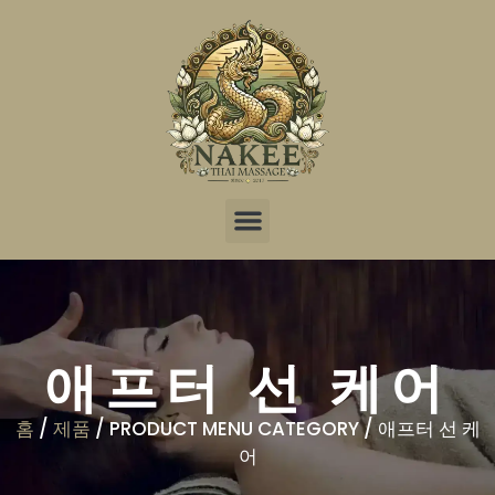
서비스
패키지
치료사들
업데이트
지점
온라인 예약
애프터 선 케어
홈
/
제품
/ PRODUCT MENU CATEGORY / 애프터 선 케
어