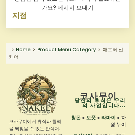
가요?
메시지 보내기
지점
Home
Product Menu Category
애프터 선
케어
코사무이
당신의 휴식은 우리
의 사업입니다...
청몬
●
보풋
●
라마이
●
차
코사무이에서 휴식과 활력
왕 누이
을 되찾을 수 있는 안식처.