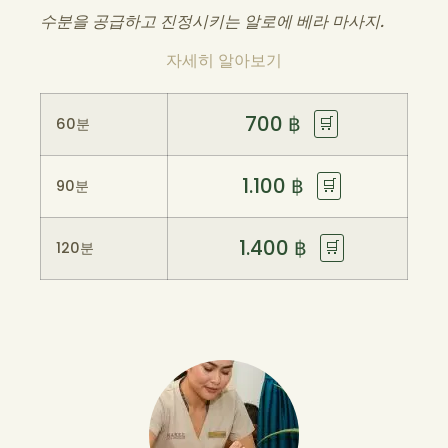
수분을 공급하고 진정시키는 알로에 베라 마사지.
자세히 알아보기
700
฿
🛒
60분
1.100
฿
🛒
90분
1.400
฿
🛒
120분