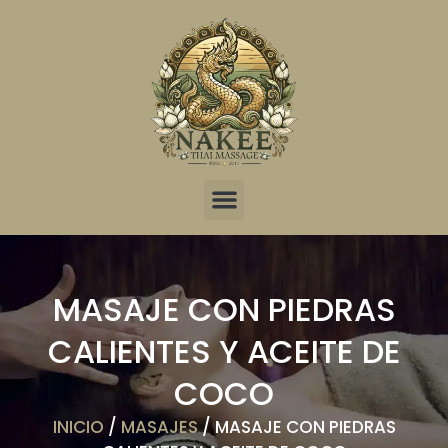
MASAJE CON PIEDRAS
CALIENTES Y ACEITE DE
COCO
INICIO
/
MASAJES
/ MASAJE CON PIEDRAS