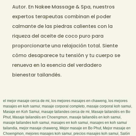
Autor. En Nakee Massage & Spa, nuestros
expertos terapeutas combinan el poder
calmante de las piedras calientes con la
riqueza del aceite de coco puro para
proporcionarte una relajación total. Siente
cómo desaparece tu tensión y tu cuerpo se
renueva en la esencia del verdadero
bienestar tailandés.
el mejor masaje cerca de mi
,
los mejores masajes en chaweng
,
los mejores
masajes en koh samui
,
masaje corporal completo
,
masaje corporal koh samui
,
Masaje en Koh Samui
,
masaje tailandes cerca de mi
,
Masaje tailandés en Bo
Phut
,
Masaje tailandés en Choengmon
,
masaje tailandés en koh samui
,
masaje tailandes koh samui
,
masajes en koh samui
,
masajes en koh samui
tailandia
,
mejor masaje chaweng
,
Mejor masaje en Bo Phut
,
Mejor masaje en
Choengmon
,
mejores masajes koh samui
,
precios masajes koh samui
,
Salón