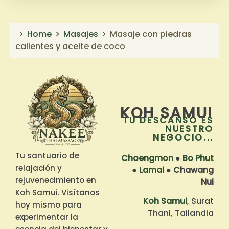
Home
Masajes
Masaje con piedras
calientes y aceite de coco
KOH SAMUI
TU DESCANSO ES
NUESTRO
NEGOCIO...
Tu santuario de
Choengmon
●
Bo Phut
relajación y
●
Lamai
●
Chawang
rejuvenecimiento en
Nui
Koh Samui. Visítanos
Koh Samui
, Surat
hoy mismo para
Thani, Tailandia
experimentar la