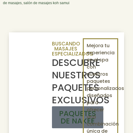
de masajes
,
salón de masajes koh samui
BUSCANDO
Mejora tu
MASAJES
experiencia
ESPECIALIZADOS
DESCUBRE
en el spa
con
NUESTROS
nuestros
paquetes
PAQUETES
personalizados
diseñados
EXCLUSIVOS
para
ofrecer
PAQUETES
una
DE NAKEE
combinación
única de