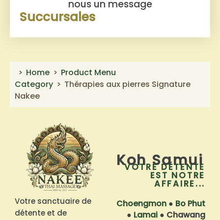
nous un message
Succursales
Home
Product Menu
Category
Thérapies aux pierres Signature
Nakee
Koh Samui
VOTRE DÉTENTE
EST NOTRE
AFFAIRE...
Votre sanctuaire de
Choengmon
●
Bo Phut
détente et de
●
Lamai
●
Chawang